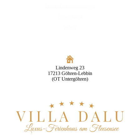
Traum-Ferienwohnungen
Fewo-direkt
airbnb
Lindenweg 23
17213 Göhren-Lebbin
(OT Untergöhren)