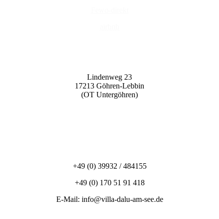
Fewo-direkt
airbnb
Lindenweg 23
17213 Göhren-Lebbin
(OT Untergöhren)
+49 (0) 39932 / 484155
+49 (0) 170 51 91 418
E-Mail: info@villa-dalu-am-see.d
e